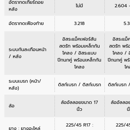
อัตราทดเกียร์ถอย
ไม่มี
2.604 
หลัง
อัตราทดเฟืองท้าย
3.218
5.
อิสระแม็คเฟอร์สัน
อิสระแม็
สตรัท พร้อมเหล็กกัน
สตรัท พร้
ระบบกันสะเทือนหน้า
โคลง / อิสระแบบ
โคลง / 
/ หลัง
ปีกนกคู่ พร้อมเหล็กกัน
ปีกนกคู่ พร
โคลง
โค
ระบบเบรก (หน้า/
ดิสก์เบรก / ดิสก์เบรก
ดิสก์เบรก 
หลัง)
ล้ออัลลอยขนาด 17
ล้ออัลลอ
ล้อ
นิ้ว
นิ
225/45 R17 :
225/45
ยาง : ยางอะไหล่