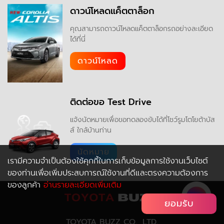
ดาวน์โหลดแค็ตตาล็อก
คุณสามารถดาวน์โหลดแค็ตตาล็อกรถอย่างละเอียด
ได้ที่นี่
ดาวน์โหลด
ติดต่อขอ Test Drive
แจ้งนัดหมายเพื่อขอทดลองขับได้ที่โชว์รูมโตโยต้าบัส
ส์ ใกล้บ้านท่าน
นัดหมาย
เรามีความจำเป็นต้องใช้คุกกี้ในการเก็บข้อมูลการใช้งานเว็บไซต์
ของท่านเพื่อเพิ่มประสบการณ์ใช้งานที่ดีและตรงความต้องการ
ของลูกค้า
อ่านรายละเอียดเพิ่มเติม
ยอมรับ
TOYOTA BUZZ CO., LTD.