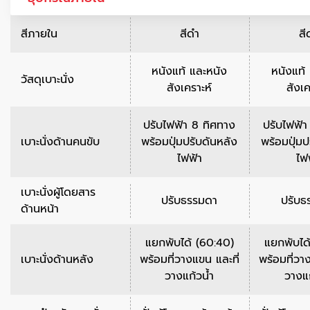
สีภายใน
สีดำ
สี
หนังแท้ และหนัง
หนังแท้
วัสดุเบาะนั่ง
สังเคราะห์
สังเค
ปรับไฟฟ้า 8 ทิศทาง
ปรับไฟฟ้า
เบาะนั่งด้านคนขับ
พร้อมปุ่มปรับดันหลัง
พร้อมปุ่มป
ไฟฟ้า
ไฟ
เบาะนั่งผู้โดยสาร
ปรับธรรมดา
ปรับธ
ด้านหน้า
แยกพับได้ (60:40)
แยกพับได
เบาะนั่งด้านหลัง
พร้อมที่วางแขน และที่
พร้อมที่วา
วางแก้วน้ำ
วางแก