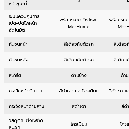
มี
ม
หน้าสูง-ต่ำ
ระบบควบคุมการ
พร้อมระบบ Follow-
พร้อมระบ
เปิด-ปิดไฟหน้า
Me-Home
Me-
อัตโนมัติ
กันชนหน้า
สีเดียวกับตัวรถ
สีเดียว
กันชนหลัง
สีเดียวกับตัวรถ
สีเดียว
สเกิร์ต
ด้านข้าง
ด้าน
กระจังหน้าด้านบน
สีดำเงา และโครเมียม
สีดำเงา แ
กระจังหน้าด้านล่าง
สีดำเงา
สีด
วัสดุตกแต่งไฟตัด
โครเมียม
โครเ
หมอก