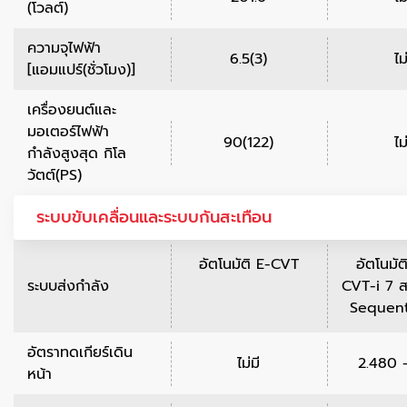
(โวลต์)
ความจุไฟฟ้า
6.5(3)
ไม
[แอมแปร์(ชั่วโมง)]
เครื่องยนต์และ
มอเตอร์ไฟฟ้า
90(122)
ไม
กำลังสูงสุด กิโล
วัตต์(PS)
ระบบขับเคลื่อนและระบบกันสะเทือน
อัตโนมัติ E-CVT
อัตโนมั
ระบบส่งกำลัง
CVT-i 7 ส
Sequenti
อัตราทดเกียร์เดิน
ไม่มี
2.480 
หน้า