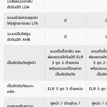
มาลัยหน่วงกลับ
อัตโนมัติ LDA
ระบบช่วยควบคุมรถ
มี
ม
ให้อยู่กลางเลน LTA
ระบบปรับไฟสูง
มี
ม
อัตโนมัติ AHB
แบบดึงรั้งกลับ และ
แบบดึงรั้
ผ่อนแรงอัตโนมัติ ELR
ผ่อนแรงอัต
เข็มขัดนิรภัยคู่หน้า
3 จุด 2 ตำแหน่ง
3 จุด 2
พร้อมระบบเตือนคาด
พร้อมระบ
เข็มขัดนิรภัย
เข็มขั
เข็มขัดนิรภัยเบาะ
ELR 3 จุด 3 ตำแหน่ง
ELR 3 จุด
หลัง
คู่หน้า / ด้านข้าง /
คู่หน้า / 
ถุงลมเสริมความ