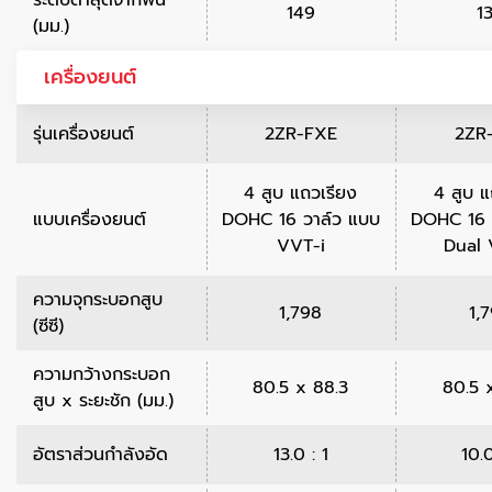
ระดับต่ำสุดจากพื้น
149
1
(มม.)
เครื่องยนต์
รุ่นเครื่องยนต์
2ZR-FXE
2ZR
4 สูบ แถวเรียง
4 สูบ แ
แบบเครื่องยนต์
DOHC 16 วาล์ว แบบ
DOHC 16 
VVT-i
Dual 
ความจุกระบอกสูบ
1,798
1,
(ซีซี)
ความกว้างกระบอก
80.5 x 88.3
80.5 
สูบ x ระยะชัก (มม.)
อัตราส่วนกำลังอัด
13.0 : 1
10.0