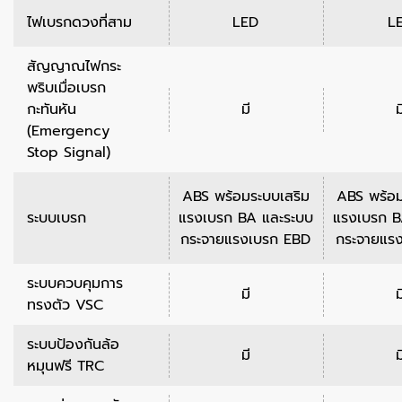
ไฟเบรกดวงที่สาม
LED
L
สัญญาณไฟกระ
พริบเมื่อเบรก
กะทันหัน
มี
ม
(Emergency
Stop Signal)
ABS พร้อมระบบเสริม
ABS พร้อม
ระบบเบรก
แรงเบรก BA และระบบ
แรงเบรก B
กระจายแรงเบรก EBD
กระจายแร
ระบบควบคุมการ
มี
ม
ทรงตัว VSC
ระบบป้องกันล้อ
มี
ม
หมุนฟรี TRC