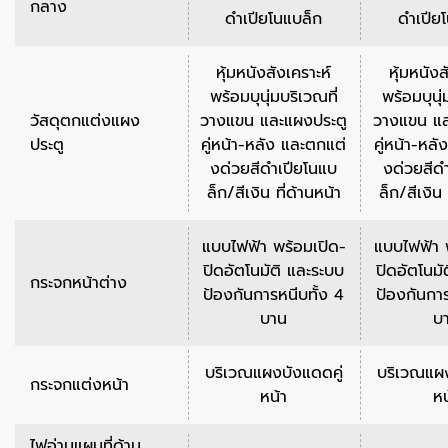
กลาง
ดำเปียโนแบล็ก
ดำเปีย
หุ้มหนังสังเคราะห์
หุ้มหนังส
พร้อมบุนุ่มบริเวณที่
พร้อมบุนุ่
วัสดุตกแต่งแผง
วางแขน และแผงประตู
วางแขน แล
ประตู
คู่หน้า-หลัง และตกแต่
คู่หน้า-หล
งด่วยสีดำเปียโนแบ
งด่วยสีด
ล็ก/สีเงิน ที่ด้านหน้า
ล็ก/สีเงิน 
แบบไฟฟ้า พร้อมเปิด-
แบบไฟฟ้า 
ปิดอัตโนมัติ และระบบ
ปิดอัตโนมั
กระจกหน้าต่าง
ป้องกันการหนีบทั้ง 4
ป้องกันการ
บาน
บ
บริเวณแผงบังแดดคู่
บริเวณแผง
กระจกแต่งหน้า
หน้า
หน
ไฟอ่านแผนที่ด้าน