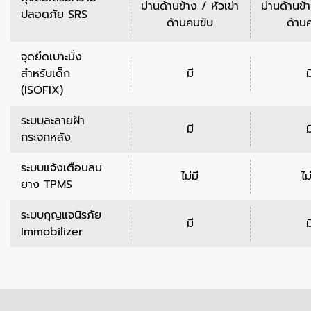
ม่านด้านข้าง / หัวเข่า
ม่านด้านข้า
ปลอดภัย SRS
ด้านคนขับ
ด้าน
จุดยึดเบาะนั่ง
สำหรับเด็ก
มี
ม
(ISOFIX)
ระบบละลายฝ้า
มี
ม
กระจกหลัง
ระบบแจ้งเตือนลม
ไม่มี
ไม
ยาง TPMS
ระบบกุญแจนิรภัย
มี
ม
Immobilizer