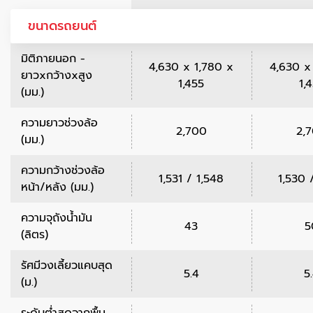
ขนาดรถยนต์
มิติภายนอก -
4,630 x 1,780 x
4,630 x
ยาวxกว้างxสูง
1,455
1,
(มม.)
ความยาวช่วงล้อ
2,700
2,
(มม.)
ความกว้างช่วงล้อ
1,531 / 1,548
1,530 
หน้า/หลัง (มม.)
ความจุถังน้ำมัน
43
5
(ลิตร)
รัศมีวงเลี้ยวแคบสุด
5.4
5
(ม.)