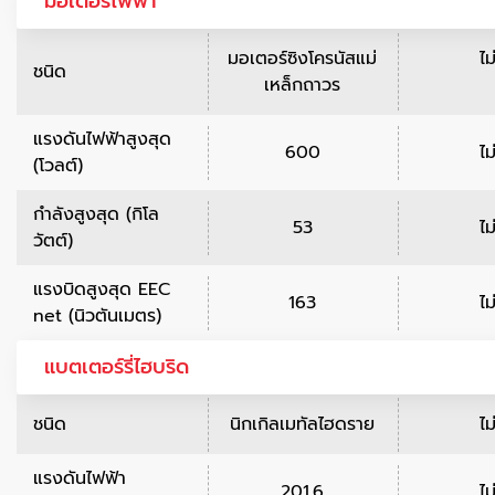
มอเตอร์ไฟฟ้า
มอเตอร์ซิงโครนัสแม่
ไม
ชนิด
เหล็กถาวร
แรงดันไฟฟ้าสูงสุด
600
ไม
(โวลต์)
กำลังสูงสุด (กิโล
53
ไม
วัตต์)
แรงบิดสูงสุด EEC
163
ไม
net (นิวตันเมตร)
แบตเตอร์รี่ไฮบริด
ชนิด
นิกเกิลเมทัลไฮดราย
ไม
แรงดันไฟฟ้า
201.6
ไม