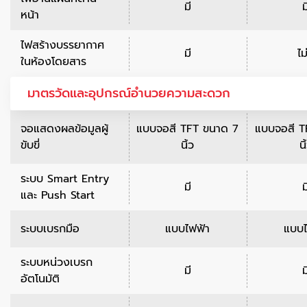
มี
ม
หน้า
ไฟสร้างบรรยากาศ
มี
ไม
ในห้องโดยสาร
มาตรวัดและอุปกรณ์อำนวยความสะดวก
จอแสดงผลข้อมูลผู้
แบบจอสี TFT ขนาด 7
แบบจอสี T
ขับขี่
นิ้ว
นิ
ระบบ Smart Entry
มี
ม
และ Push Start
ระบบเบรกมือ
แบบไฟฟ้า
แบบไ
ระบบหน่วงเบรก
มี
ม
อัตโนมัติ