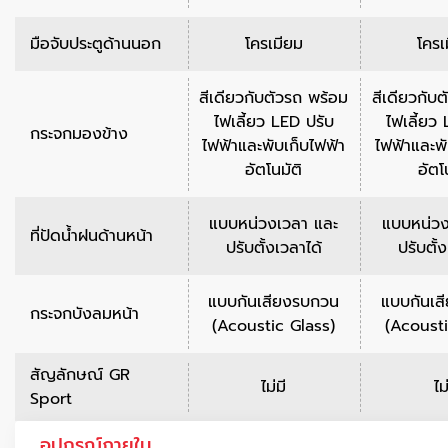
มือจับประตูด้านนอก
โครเมียม
โครเ
สีเดียวกับตัวรถ พร้อม
สีเดียวกับ
ไฟเลี้ยว LED ปรับ
ไฟเลี้ยว
กระจกมองข้าง
ไฟฟ้าและพับเก็บไฟฟ้า
ไฟฟ้าและพั
อัตโนมัติ
อัตโ
แบบหน่วงเวลา และ
แบบหน่วง
ที่ปัดน้ำฝนด้านหน้า
ปรับตั้งเวลาได้
ปรับตั้
แบบกันเสียงรบกวน
แบบกันเส
กระจกบังลมหน้า
(Acoustic Glass)
(Acousti
สัญลักษณ์ GR
ไม่มี
ไม
Sport
อุปกรณ์ภายใน