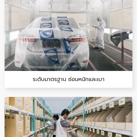
ระดับมาตรฐาน ซ่อมหนักและเบา