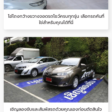
โอ่โถงกว้างขวางจอดรถโชว์ครบทุกรุ่น เลือกรถคันที่
ใช่สำหรับคุณได้ที่นี่
เชิญลองขับและสัมผัสรถด้วยคุณเองก่อนตัดสินใจ