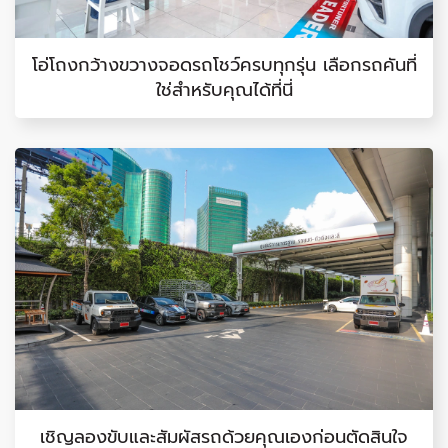
โอ่โถงกว้างขวางจอดรถโชว์ครบทุกรุ่น เลือกรถคันที่
ใช่สำหรับคุณได้ที่นี่
เชิญลองขับและสัมผัสรถด้วยคุณเองก่อนตัดสินใจ