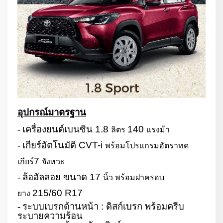
อุปกรณ์มาตรฐาน
-
เครื่องยนต์เบนซิน
1.8
140
ลิตร
แรงม้า
-
เกียร์อัตโนมัติ
CVT-i
พร้อมโปรแกรมอัตราทด
7
เกียร์
จังหวะ
-
ล้ออัลลอย ขนาด
17
นิ้ว พร้อมฝาครอบ
215/60 R17
ยาง
-
ระบบเบรกด้านหน้า : ดิสก์เบรก พร้อมครีบ
ระบายความร้อน