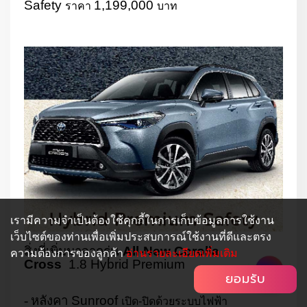
Safety
1,199,000
ราคา
บาท
เรามีความจำเป็นต้องใช้คุกกี้ในการเก็บข้อมูลการใช้งาน
เว็บไซต์ของท่านเพื่อเพิ่มประสบการณ์ใช้งานที่ดีและตรง
สิ่งที่เพิ่มมาจากรุ่น
All-New Corolla
ความต้องการของลูกค้า
อ่านรายละเอียดเพิ่มเติม
Cross
1.8 Hybrid Premium
ยอมรับ
-
หลังคา
Sunroof
เปิด-ปิดด้วยระบบไฟฟ้า