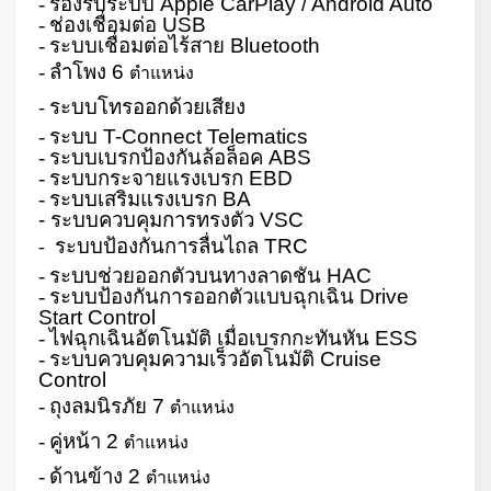
-
รองรับระบบ
Apple CarPlay / Android Auto
-
ช่องเชื่อมต่อ
USB
-
ระบบเชื่อมต่อไร้สาย
Bluetooth
-
ลำโพง
6
ตำแหน่ง
ระบบโทรออกด้วยเสียง
-
-
ระบบ
T-Connect Telematics
-
ระบบเบรกป้องกันล้อล็อค
ABS
-
ระบบกระจายแรงเบรก
EBD
-
ระบบเสริมแรงเบรก
BA
- ระบบควบคุมการทรงตัว
VSC
ระบบป้องกันการลื่นไถล
TRC
-
-
ระบบช่วยออกตัวบนทางลาดชัน
HAC
-
ระบบป้องกันการออกตัวแบบฉุกเฉิน
Drive
Start Control
-
ไฟฉุกเฉินอัตโนมัติ เมื่อเบรกกะทันหัน
ESS
-
ระบบควบคุมความเร็วอัตโนมัติ
Cruise
Control
-
ถุงลมนิรภัย
7
ตำแหน่ง
-
คู่หน้า
2
ตำแหน่ง
-
ด้านข้าง
2
ตำแหน่ง