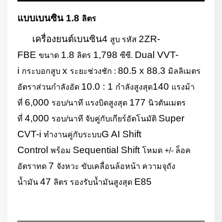
แบบเบนซิน
1.8
ลิตร
เครื่องยนต์เบนซิน
4
2ZR-
สูบ รหัส
FBE
1.8
1,798
Dual VVT-
ขนาด
ลิตร
ซีซี.
i
x
80.5 x 88.3
กระบอกสูบ
ระยะช่วงชัก :
มิลลิเมตร
10.0 : 1
140
อัตราส่วนกำลังอัด
กำลังสูงสุด
แรงม้า
6,000
177
ที่
รอบ/นาที แรงบิดสูงสุด
นิวตันเมตร
4,000
Super
ที่
รอบ/นาที จับคู่กับเกียร์อัตโนมัติ
CVT-i
G AI Shift
ทำงานคู่กับระบบ
Control
Sequential Shift
พร้อม
โหมด +/- ล็อค
7
อัตราทด
จังหวะ ขับเคลื่อนล้อหน้า ความจุถัง
47
E85
น้ำมัน
ลิตร รองรับน้ำมันสูงสุด