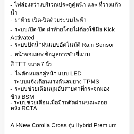
ไฟส่องสว่างบริเวณประตูคู่หน้า และ ที่วางแก้ว
-
น้ำ
ฝาท้าย เปิด-ปิดด้วยระบบไฟฟ้า
-
ระบบเปิด-ปิด ฝาท้ายโดยไม่ต้องใช้มือ
Kick
-
Activated
ระบบปัดน้ำฝนแบบอัตโนมัติ
Rain Sensor
-
หน้าจอแสดงข้อมูลการขับขี่แบบ
-
สี
TFT
7
ขนาด
นิ้ว
ไฟตัดหมอกคู่หน้า แบบ
LED
-
- ระบบแจ้งเตือนแรงดันลมยาง
TPMS
ระบบช่วยเตือนมุมอับสายตาที่กระจกมอง
-
ข้าง
BSM
-
ระบบช่วยเตือนเมื่อมีรถตัดผ่านขณะถอย
หลัง
RCTA
All-New Corolla Cross
Hybrid Premium
รุ่น