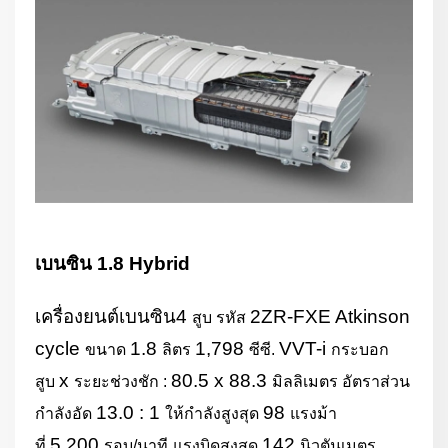
เบนซิน
1.8 Hybrid
เครื่องยนต์เบนซิน
4
2ZR-FXE Atkinson
สูบ รหัส
cycle
1.8
1,798
VVT-i
ขนาด
ลิตร
ซีซี.
กระบอก
x
80.5 x 88.3
สูบ
ระยะช่วงชัก :
มิลลิเมตร อัตราส่วน
13.0 : 1
98
กำลังอัด
ให้กำลังสูงสุด
แรงม้า
5,200
142
ที่
รอบ/นาที
แรงบิดสูงสุด
นิวตันเมตร