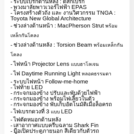
-
ระบบเบรกด้านหลัง : ดิสก์เบรก
-
พวงมาลัยพาวเวอร์ไฟฟ้า
EPAS
-
โครงสร้างตัวถัง และ งานวิศวกรรม
TNGA :
Toyota New Global Architecture
-
ช่วงล่างด้านหน้า :
MacPherson Strut
พร้อม
เหล็กกันโคลง
-
ช่วงล่างด้านหลัง :
Torsion Beam
พร้อมเหล็กกัน
โคลง
-
ไฟหน้า
Projector Lens
แบบฮาโลเจน
-
ไฟ
Daytime Running Light
หลอดธรรมดา
-
ระบบไฟหน้า
Follow-me-home
-
ไฟท้าย
LED
-
กระจกมองข้าง ปรับและพับด้วยไฟฟ้า
-
กระจกมองข้าง พร้อมไฟเลี้ยวในตัว
-
กระจกมองข้าง พับเก็บอัตโนมัติเมื่อล็อครถ
-
ไฟเบรกดวงที่
3
LED
แบบ
-
ไฟตัดหมอกด้านหลัง
-
เสาอากาศแบบครีบฉลาม
Shark Fin
-
มือเปิดประตูภายนอก สีเดียวกับตัวรถ