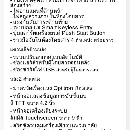
ส่องสว่าง
-
ไฟอ่านแผนที่ด้านหน้า
-
ไฟส่องสว่างภายในห้องโดยสาร
-
แผงกั้นสัมภาระด้านท้าย
-
ระบบกุญแจ
Smart Keyless Entry
-
ปุ่มสตาร์ทเครื่องยนต์
Push Start Button
-
ราวมือจับในห้องโดยสาร
4
ตำแหน่ง พร้อมราว
แขวนเสื้อด้านหลัง
-
ระบบปรับอากาศแบบอัตโนมัติ
-
ช่องแอร์สำหรับผู้โดยสารตอนหลัง
-
ช่องชาร์จไฟ
USB
สำหรับผู้โดยสารตอน
2
หลัง
ตำแหน่ง
-
มาตรวัดเรืองแสง
Optitron
เรืองแสง
-
หน้าจอแสดงข้อมูลการขับขี่แบบ
สี
TFT
4.2
ขนาด
นิ้ว
-
หน้าจอเครื่องเสียงระบบ
สัมผัส
Touchscreen
9
ขนาด
นิ้ว
-
สวิตซ์ควบคุมเครื่องเสียงบนพวงมาลัย