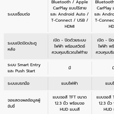
Bluetooth / Apple
Bluetoot
CarPlay แบบไร้สาย
CarPlay 
ระบบเชื่อมต่อ
และ Android Auto /
และ Andro
T-Connect / USB /
T-Connec
HDMI
HD
เปิด - ปิดด้วยระบบ
เปิด - ปิ
ระบบเปิดปิดประตู
ไฟฟ้า พร้อมสวิตช์
ไฟฟ้า พร
หลัง
ควบคุมบริเวณไฟท้าย
ควบคุมบริ
ระบบ Smart Entry
มี
ม
และ Push Start
ระบบเบรกมือ
แบบไฟฟ้า
แบบไ
แบบจอสี TFT ขนาด
แบบจอสี 
จอแสดงผลข้อมูลผู้
12.3 นิ้ว พร้อมจอ
12.3 นิ้
ขับขี่
HUD แบบสี
HUD 