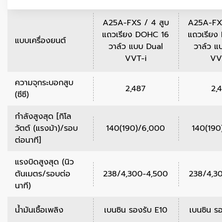
A25A-FXS / 4 สูบ
A25A-FXS
แถวเรียง DOHC 16
แถวเรียง
แบบเครื่องยนต์
วาล์ว แบบ Dual
วาล์ว แ
VVT-i
VV
ความจุกระบอกสูบ
2,487
2,
(ซีซี)
กำลังสูงสุด [กิโล
วัตต์ (แรงม้า)/รอบ
140(190)/6,000
140(190
ต่อนาที]
แรงบิดสูงสุด (นิว
ตันเมตร/รอบต่อ
238/4,300-4,500
238/4,3
นาที)
น้ำมันเชื้อเพลิง
เบนซิน รองรับ E10
เบนซิน ร