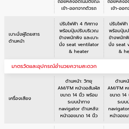
ถอยหลังอัตโนมัติขณะ
ถอยหลังอั
เข้า-ออกจากตัวรถ
เข้า-ออก
ปรับไฟฟ้า 4 ทิศทาง
ปรับไฟฟ้า
พร้อมปุ่มปรับบริเวณ
พร้อมปุ่ม
เบาะนั่งผู้โดยสาร
ข้างพนักพิง และเบาะ
ข้างพนักพ
ด้านหน้า
นั่ง seat ventilator
นั่ง seat 
& heater
& he
มาตรวัดและอุปกรณ์อำนวยความสะดวก
ด้านหน้า: วิทยุ
ด้านหน้
AM/FM หน้าจอสัมผัส
AM/FM หน้
ขนาด 14 นิ้ว พร้อม
ขนาด 14 น
เครื่องเสียง
ระบบนำทาง
ระบบ
navigator ด้านหลัง:
navigator
หน้าจอขนาด 14 นิ้ว
หน้าจอขนา