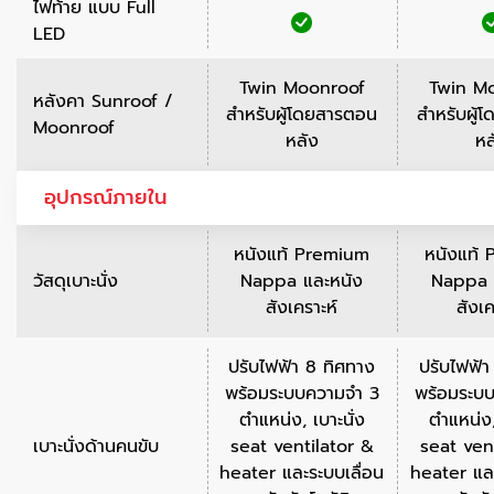
ไฟท้าย แบบ Full
LED
Twin Moonroof
Twin M
หลังคา Sunroof /
สำหรับผู้โดยสารตอน
สำหรับผู้
Moonroof
หลัง
หล
อุปกรณ์ภายใน
หนังแท้ Premium
หนังแท้
วัสดุเบาะนั่ง
Nappa และหนัง
Nappa 
สังเคราะห์
สังเค
ปรับไฟฟ้า 8 ทิศทาง
ปรับไฟฟ้า
พร้อมระบบความจำ 3
พร้อมระบ
ตำแหน่ง, เบาะนั่ง
ตำแหน่ง,
เบาะนั่งด้านคนขับ
seat ventilator &
seat ven
heater และระบบเลื่อน
heater และ