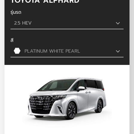
TOYOTA ALPHARD
รุ่นรถ
2.5 HEV
สี
PLATINUM WHITE PEARL